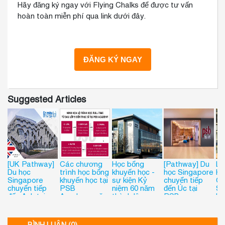
Hãy đăng ký ngay với Flying Chalks để được tư vấn
hoàn toàn miễn phí qua link dưới đây.
Suggested Articles
[UK Pathway]
Các chương
Học bổng
[Pathway] Du
LỘ
Du học
trình học bổng
khuyến học -
học Singapore
H
Singapore
khuyến học tại
sự kiện Kỷ
chuyển tiếp
C
chuyển tiếp
PSB
niệm 60 năm
đến Úc tại
SI
đến Anh tại
Academy năm
thành lập
PSB
H
PSB
2024
trường PSB
Academy
T
Academy
Academy,
KH
Singapore
Singapore
TẠ