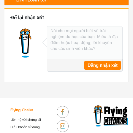
BÌNH LUẬN (0)
S
Để lại nhận xét
Đăng nhận xét
Flying Chalks
Liên hệ với chúng tôi
Điều khoản sử dụng