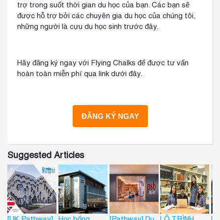
trợ trong suốt thời gian du học của bạn. Các bạn sẽ
được hỗ trợ bởi các chuyên gia du học của chúng tôi,
những người là cựu du học sinh trước đây.
Hãy đăng ký ngay với Flying Chalks để được tư vấn
hoàn toàn miễn phí qua link dưới đây.
Suggested Articles
[UK Pathway]
Học bổng
[Pathway] Du
LỘ TRÌNH
LỘ