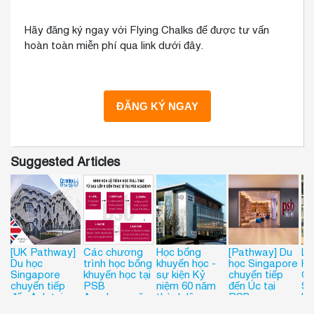
Hãy đăng ký ngay với Flying Chalks để được tư vấn
hoàn toàn miễn phí qua link dưới đây.
Suggested Articles
[UK Pathway]
Các chương
Học bổng
[Pathway] Du
LỘ
Du học
trình học bổng
khuyến học -
học Singapore
H
Singapore
khuyến học tại
sự kiện Kỷ
chuyển tiếp
C
chuyển tiếp
PSB
niệm 60 năm
đến Úc tại
SI
đến Anh tại
Academy năm
thành lập
PSB
H
PSB
2024
trường PSB
Academy
T