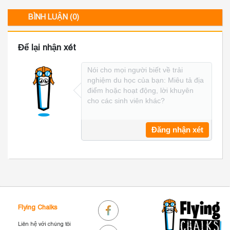
Academy
Academy,
KH
Singapore
Singapore
TẠ
BÌNH LUẬN (0)
S
Để lại nhận xét
Đăng nhận xét
Flying Chalks
Liên hệ với chúng tôi