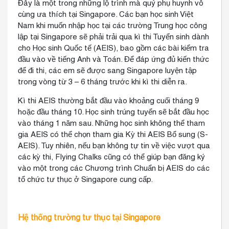
Đây là một trong những lộ trình mà quý phụ huynh vô
cùng ưa thích tại Singapore. Các bạn học sinh Việt
Nam khi muốn nhập học tại các trường Trung học công
lập tại Singapore sẽ phải trải qua kì thi Tuyển sinh dành
cho Học sinh Quốc tế (AEIS), bao gồm các bài kiểm tra
đầu vào về tiếng Anh và Toán. Để đáp ứng đủ kiến thức
để đi thi, các em sẽ được sang Singapore luyện tập
trong vòng từ 3 – 6 tháng trước khi kì thi diễn ra.
Kì thi AEIS thường bắt đầu vào khoảng cuối tháng 9
hoặc đầu tháng 10. Học sinh trúng tuyển sẽ bắt đầu học
vào tháng 1 năm sau. Những học sinh không thể tham
gia AEIS có thể chọn tham gia Kỳ thi AEIS Bổ sung (S-
AEIS). Tuy nhiên, nếu bạn không tự tin về việc vượt qua
các kỳ thi, Flying Chalks cũng có thể giúp bạn đăng ký
vào một trong các Chương trình Chuẩn bị AEIS do các
tổ chức tư thục ở Singapore cung cấp.
Hệ thống trường tư thục tại Singapore