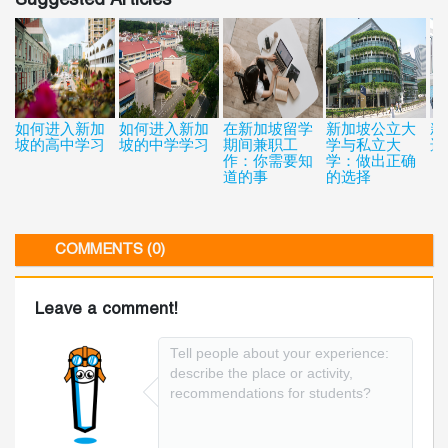
Suggested Articles
如何进入新加
如何进入新加
在新加坡留学
新加坡公立大
新
坡的高中学习
坡的中学学习
期间兼职工
学与私立大
选
作：你需要知
学：做出正确
道的事
的选择
COMMENTS (0)
Leave a comment!