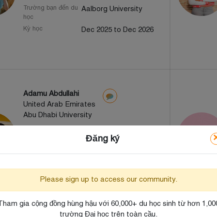
Trường bạn đến du
Aalborg University
học
Kỳ học
Dec 2025 to Dec 2026
Adamu Abdullahi
United Arab Emirates
Abu Dhabi University
Tỉnh/Thành phố /
Abu dhabi, United Arab
Đăng ký
Quốc gia
Emirates
Trường bạn đến du
Abu Dhabi University
học
Kỳ học
Oct 2025 to Sep 2029
Please sign up to access our community.
Tham gia cộng đồng hùng hậu với 60,000+ du học sinh từ hơn 1,00
trường Đại học trên toàn cầu.