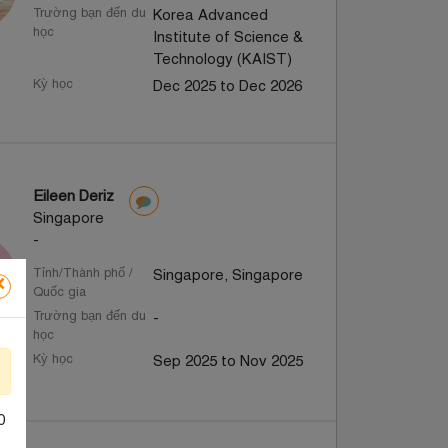
Trường bạn đến du
Korea Advanced
học
Institute of Science &
Technology (KAIST)
Kỳ học
Dec 2025 to Dec 2026
Eileen Deriz
Singapore
-
Tỉnh/Thành phố /
Singapore, Singapore
×
Quốc gia
Trường bạn đến du
-
học
Kỳ học
Sep 2025 to Nov 2025
0