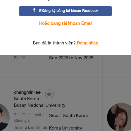
Olivia Muir
SĐăng ký bằng tài khoản Facebook
Singapore
-
Hoặc bằng tài khoản Email
Tỉnh/Thành phố /
Seoul, South Korea
Quốc gia
Bạn đã là thành viên?
Đăng nhập
Trường bạn đến du
Hanyang University
học
Kỳ học
Sep 2025 to Nov 2025
changmin lee
South Korea
Busan National University
Tỉnh/Thành phố /
Seoul, South Korea
Quốc gia
Trường bạn đến du
Korea University