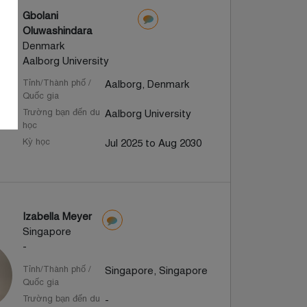
Gbolani
Oluwashindara
Denmark
Aalborg University
Tỉnh/Thành phố /
Aalborg, Denmark
Quốc gia
Trường bạn đến du
Aalborg University
học
Kỳ học
Jul 2025 to Aug 2030
Izabella Meyer
Singapore
-
Tỉnh/Thành phố /
Singapore, Singapore
Quốc gia
Trường bạn đến du
-