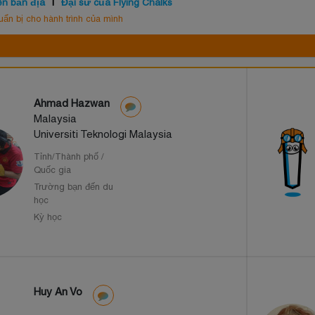
ên bản địa
Đại sứ của Flying Chalks
n bị cho hành trình của mình
Ahmad Hazwan
Malaysia
Universiti Teknologi Malaysia
Tỉnh/Thành phố /
Quốc gia
Trường bạn đến du
học
Kỳ học
Huy An Vo