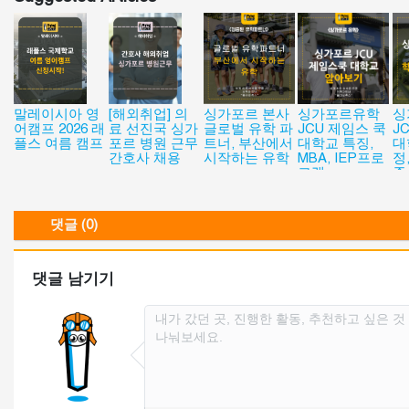
말레이시아 영
[해외취업] 의
싱가포르 본사
싱가포르유학
싱
어캠프 2026 래
료 선진국 싱가
글로벌 유학 파
JCU 제임스 쿡
J
플스 여름 캠프
포르 병원 근무
트너, 부산에서
대학교 특징,
대
간호사 채용
시작하는 유학
MBA, IEP프로
정
그램
준
댓글 (0)
댓글 남기기