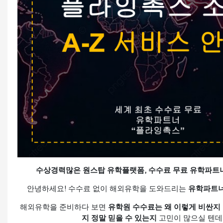
수상경력많은 원스탑 유학플랫폼, 수수료 무료 유학파트너, Fly
안녕하세요! 수수료 없이 해외유학을 도와드리는
유학파트너
해외유학을 준비하다 보면
유학원 수수료는 왜 이렇게 비싼지
지 정말 믿을 수 있는지
고민이 많으실 텐데