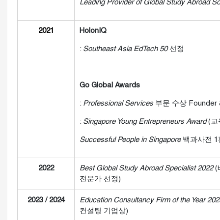
Leading Provider of Global Study Abroad So
2021
HolonIQ
:
Southeast Asia EdTech 50
선정
Go Global Awards
:
Professional Services
부문 수상 Founder
:
Singapore Young Entrepreneurs Award
(교
Successful People in Singapore
백과사전 1
2022
Best Global Study Abroad Specialist 2022
전문가 선정)
2023 / 2024
Education Consultancy Firm of the Year 20
컨설팅 기업상)