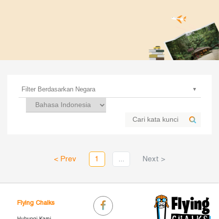
< Prev
1
...
Next >
Flying Chalks