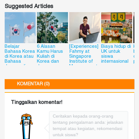
Suggested Articles
Belajar
6 Alasan
[Experiences]
Biaya hidup di
Ku
Bahasa Korea
Kamu Harus
Fahmy at
UK untuk
be
di Korea atau
Kuliah di
Singapore
siswa
de
Bahasa
Korea dan
Institute of
internasional
pe
Jepang di
Jepang
Management
Jepang? Kini
(SIM),
Bisa dengan
Singapore
Flying Chalks!
KOMENTAR (0)
Tinggalkan komentar!